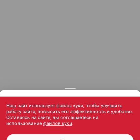
Наш сайт использует файлы куки, чтобы улучшить
работу сайта, повысить его эффективность и удобство.
Оставаясь на сайте, вы соглашаетесь на
использование
файлов куки
.