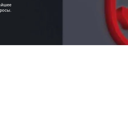
айшее
просы.